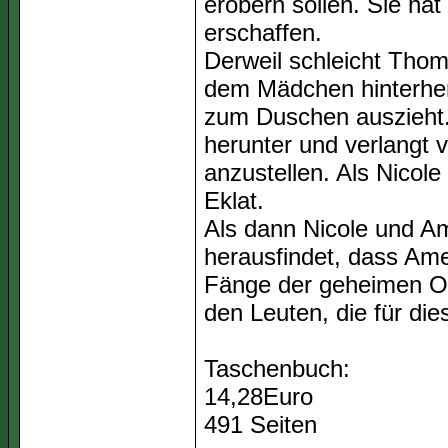
erobern sollen. Sie ha
erschaffen.
Derweil schleicht Tho
dem Mädchen hinterher.
zum Duschen auszieht. 
herunter und verlangt v
anzustellen. Als Nicol
Eklat.
Als dann Nicole und A
herausfindet, dass Amel
Fänge der geheimen Or
den Leuten, die für die
Taschenbuch:
14,28Euro
491 Seiten