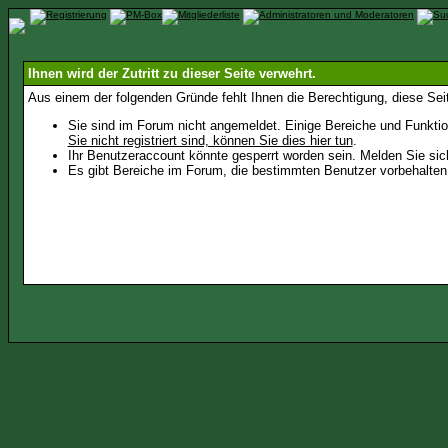
Ihnen wird der Zutritt zu dieser Seite verwehrt.
Aus einem der folgenden Gründe fehlt Ihnen die Berechtigung, diese Seit
Sie sind im Forum nicht angemeldet. Einige Bereiche und Funktio
Sie nicht registriert sind, können Sie dies hier tun
.
Ihr Benutzeraccount könnte gesperrt worden sein. Melden Sie sic
Es gibt Bereiche im Forum, die bestimmten Benutzer vorbehalten 