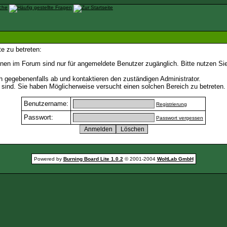
e zu betreten:
nen im Forum sind nur für angemeldete Benutzer zugänglich. Bitte nutzen Si
h gegebenenfalls ab und kontaktieren den zuständigen Administrator.
sind. Sie haben Möglicherweise versucht einen solchen Bereich zu betreten.
Benutzername:
Registrierung
Passwort:
Passwort vergessen
Powered by
Burning Board Lite 1.0.2
© 2001-2004
WoltLab GmbH