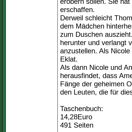
erobern sollen. Sie ha
erschaffen.
Derweil schleicht Tho
dem Mädchen hinterher.
zum Duschen auszieht. 
herunter und verlangt v
anzustellen. Als Nicol
Eklat.
Als dann Nicole und A
herausfindet, dass Amel
Fänge der geheimen Or
den Leuten, die für die
Taschenbuch:
14,28Euro
491 Seiten