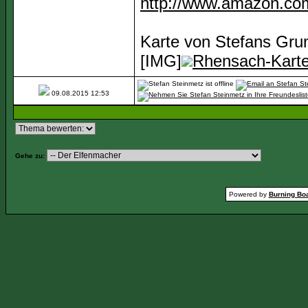
http://www.amazon.co
Karte von Stefans Gru
[IMG]
Rhensach-Kart
09.08.2015
12:53
Gehe zu:
Powered by
Burning Boa