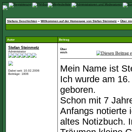
Stefans Geschichten
»
Willkommen auf der Homepage von Stefan Steinmetz
»
Über mi
Autor
Beitrag
Stefan Steinmetz
Über
Administrator
mich
Mein Name ist St
Dabei seit: 10.02.2006
Beiträge: 1806
Ich wurde am 16.
geboren.
Schon mit 7 Jahre
Anfangs notierte 
altes Notizbuch.