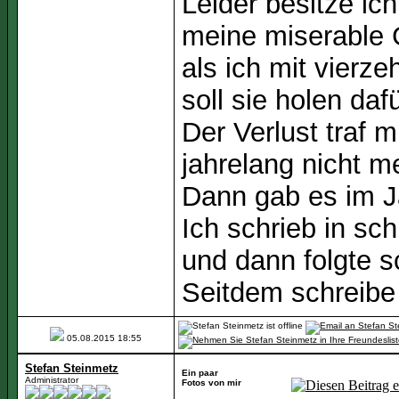
Leider besitze ic
meine miserable 
als ich mit vierze
soll sie holen dafü
Der Verlust traf m
jahrelang nicht m
Dann gab es im Ja
Ich schrieb in sc
und dann folgte 
Seitdem schreibe
05.08.2015
18:55
Stefan Steinmetz
Ein paar
Administrator
Fotos von mir