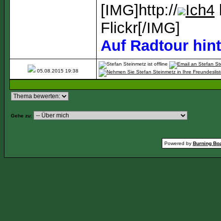
[IMG]http://
Ich4
Flickr[/IMG]
Auf Radtour hin
05.08.2015
19:38
Gehe zu:
Powered by
Burning Boa