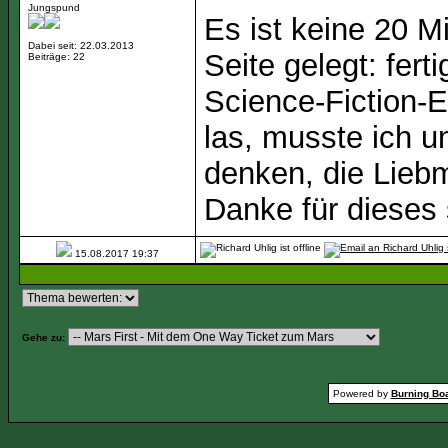
Jungspund
Es ist keine 20 M
Dabei seit: 22.03.2013
Seite gelegt: fer
Beiträge: 22
Science-Fiction-E
las, musste ich u
denken, die Lieb
Danke für dieses
15.08.2017
19:37
Gehe zu:
Powered by
Burning Boa