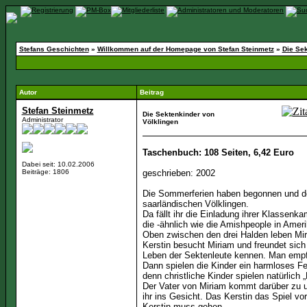
Stefans Geschichten
»
Willkommen auf der Homepage von Stefan Steinmetz
»
Die Sek
Autor
Beitrag
Stefan Steinmetz
Die Sektenkinder von
Administrator
Völklingen
Taschenbuch: 108 Seiten, 6,42 Euro
Dabei seit: 10.02.2006
Beiträge: 1806
geschrieben: 2002
Die Sommerferien haben begonnen und der e
saarländischen Völklingen.
Da fällt ihr die Einladung ihrer Klassenk
die -ähnlich wie die Amishpeople in Amer
Oben zwischen den drei Halden leben Mir
Kerstin besucht Miriam und freundet sic
Leben der Sektenleute kennen. Man empfä
Dann spielen die Kinder ein harmloses Fes
denn christliche Kinder spielen natürlich 
Der Vater von Miriam kommt darüber zu un
ihr ins Gesicht. Das Kerstin das Spiel vor
Kerstin muss gehen.