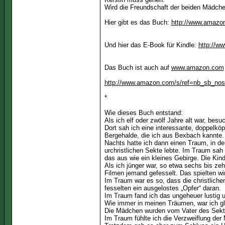
Wird die Freundschaft der beiden Mädche
Hier gibt es das Buch:
http://www.amazo
Und hier das E-Book für Kindle:
http://w
Das Buch ist auch auf
www.amazon.com
http://www.amazon.com/s/ref=nb_sb_no
*
Wie dieses Buch entstand:
Als ich elf oder zwölf Jahre alt war, be
Dort sah ich eine interessante, doppelkö
Bergehalde, die ich aus Bexbach kannte.
Nachts hatte ich dann einen Traum, in dem
urchristlichen Sekte lebte. Im Traum sa
das aus wie ein kleines Gebirge. Die Kind
Als ich jünger war, so etwa sechs bis zeh
Filmen jemand gefesselt. Das spielten wi
Im Traum war es so, dass die christlichen
fesselten ein ausgelostes „Opfer“ daran.
Im Traum fand ich das ungeheuer lustig 
Wie immer in meinen Träumen, war ich gle
Die Mädchen wurden vom Vater des Sekten
Im Traum fühlte ich die Verzweiflung der 