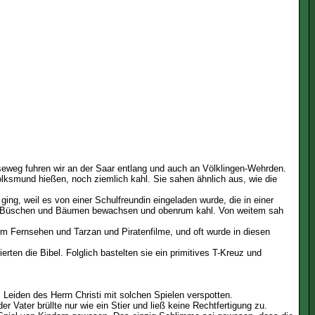
seweg fuhren wir an der Saar entlang und auch an Völklingen-Wehrden.
lksmund hießen, noch ziemlich kahl. Sie sahen ähnlich aus, wie die
ing, weil es von einer Schulfreundin eingeladen wurde, die in einer
m mit Büschen und Bäumen bewachsen und obenrum kahl. Von weitem sah
 im Fernsehen und Tarzan und Piratenfilme, und oft wurde in diesen
rten die Bibel. Folglich bastelten sie ein primitives T-Kreuz und
eiden des Herrn Christi mit solchen Spielen verspotten.
r Vater brüllte nur wie ein Stier und ließ keine Rechtfertigung zu.