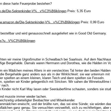
n diese harte Feuerprobe bestehen?
n.de/Die-Sektenkinder-V%...v%C3%B6lklingen
Preis: 5,35 Euro
ww.amazon.de/Die-Sektenkinder-V%...v%C3%B6lklingen
Preis: 0,99 Euro
bestellbar und wird genausoschnell ausgeliefert wie in Good Old Germany.
ss?u...V%C3%B6lklingen
suchten wir meine Urgroßmutter in Schwalbach bei Saarlouis. Auf dem Nachhau
pfige Bergehalde. Damals waren Herrmann und Dorothea, wie die Halden im Vo
 ein Mädchen meines Alters in ein verstecktes Tal hinter den beiden Halden g
h die Bergehalde ganz anders aus als in der Wirklichkeit: sie war untenru
er spielten an einem kleinen, klaren Teich und dann spielten sie Fesseln.
n, spielten wir Kinder gelegentlich mit Stricken. Wir sahen die Winnetoufilme
r nach.
 Kinder nicht Karl May lasen oder Seeräuberfilme schauten, sonders sie studie
und musste immer wieder lachen.
ichzeitig unbeteiligter Beobachter und Mitwirkender.
mädchen erwischt, und der brüllte rum, das sei eine Sünde; sie würden das L
Mädchen ganz genau. Sie versuchten verzweifelt, sich zu rechtfertigen, aber de