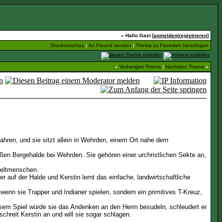
» Hallo Gast [
anmelden
|
registrieren
]
Druckvorschau
|
An Freund senden
|
Thema zu Favoriten hinzufügen
«
Vorheriges Thema
|
Nächstes Thema
»
fahren, und sie sitzt allein in Wehrden, einem Ort nahe dem
roßen Bergehalde bei Wehrden. Sie gehören einer urchristlichen Sekte an,
Weltmenschen.
f der Halde und Kerstin lernt das einfache, landwirtschaftliche
wenn sie Trapper und Indianer spielen, sondern ein primitives T-Kreuz,
esem Spiel würde sie das Andenken an den Herrn besudeln, schleudert er
schreit Kerstin an und will sie sogar schlagen.