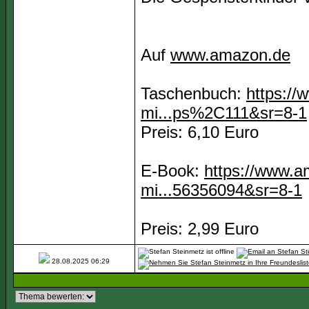
Auf
www.amazon.de
Taschenbuch:
https:/
mi...ps%2C111&sr=8-1
Preis: 6,10 Euro
E-Book:
https://www.a
mi...56356094&sr=8-1
Preis: 2,99 Euro
28.08.2025
06:29