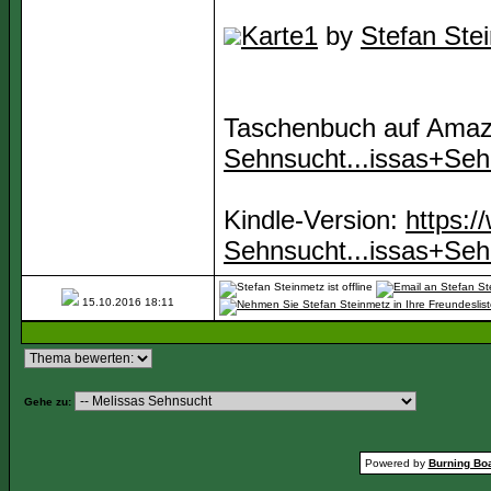
Karte1
by
Stefan Ste
Taschenbuch auf Ama
Sehnsucht...issas+Seh
Kindle-Version:
https:
Sehnsucht...issas+Seh
15.10.2016
18:11
Gehe zu:
Powered by
Burning Boa