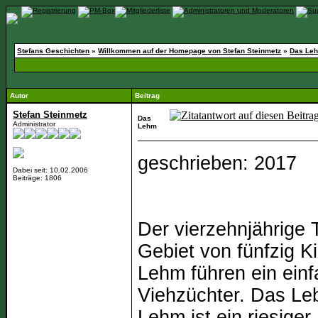
Stefans Geschichten
»
Willkommen auf der Homepage von Stefan Steinmetz
»
Das Le
Autor
Beitrag
Stefan Steinmetz
Das
Administrator
Lehm
geschrieben: 2017
Dabei seit: 10.02.2006
Beiträge: 1806
Der vierzehnjährige
Gebiet von fünfzig 
Lehm führen ein ein
Viehzüchter. Das Le
Lehm ist ein riesiger