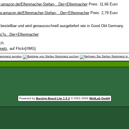
w.amazon.de/Elfenmacher-Stefan-...Der+Elfenmacher
Preis: 11,66 Euro
ww.amazon.de/Elfenmacher-Stefan-...Der+Elfenmacher
Preis: 2,79 Euro
bestellbar und wird genausoschnell ausgeliefert wie in Good Old Germany.
s?u...Der+Elfenmacher
ch:
metz
, auf Flickr[/IMG]
Powered by
Burning Board Lite 1.0.2
© 2001-2004
WoltLab GmbH