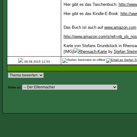
Hier gibt es das Taschenbuch:
http://ww
Hier gibt es das Kindle-E-Book:
http://w
Das Buch ist auch auf
www.amazon.com
http://www.amazon.com/s/ref=nb_sb_nos
Karte von Stefans Grundstück in Rhensa
[IMG]
Rhensach-Karte
by
Stefan Stein
09.08.2015
12:53
Gehe zu: