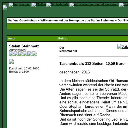
Stefans Geschichten
»
Willkommen auf der Homepage von Stefan Steinmetz
»
Der El
Autor
Beitrag
Stefan Steinmetz
Der
Administrator
Elfenmacher
Taschenbuch: 312 Seiten, 10,59 Euro
Dabei seit: 10.02.2006
Beiträge: 1806
geschrieben: 2015
In dem kleinen süddeutschen Ort Runsac
verschwinden während der Nacht und wenig
Die Alten sagen, es sei der Schratzl, der 
Andere sagen, es sei ein perverser Mädc
Und es gibt noch eine Theorie: könnte es
eine schlau eingefädelte Heirat um sein La
Oder Stephan Harrer, einen Mann, der im
Schmalspurbahn aufbauen. Dieses und an
Rhensach und sinnt auf Rache.
Und da ist noch der Sonderling Leo, ein
Dann wird nachts eine bucklige, hinkende 