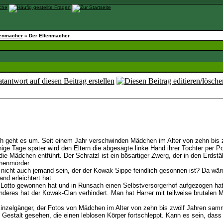
fenmacher
»
Der Elfenmacher
h geht es um. Seit einem Jahr verschwinden Mädchen im Alter von zehn bis
e Tage später wird den Eltern die abgesägte linke Hand ihrer Tochter per Pos
die Mädchen entführt. Der Schratzl ist ein bösartiger Zwerg, der in den Erdstä
henmörder.
 nicht auch jemand sein, der der Kowak-Sippe feindlich gesonnen ist? Da wä
nd erleichtert hat.
 Lotto gewonnen hat und in Runsach einen Selbstversorgerhof aufgezogen hat
deres hat der Kowak-Clan verhindert. Man hat Harrer mit teilweise brutale
 Einzelgänger, der Fotos von Mädchen im Alter von zehn bis zwölf Jahren sam
Gestalt gesehen, die einen leblosen Körper fortschleppt. Kann es sein, dass 