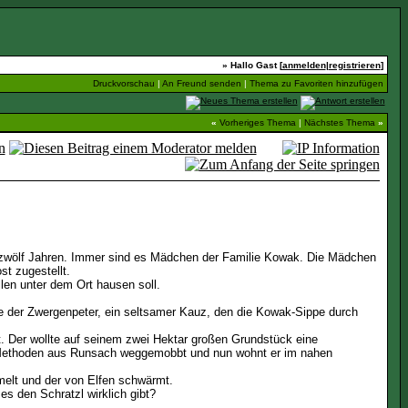
» Hallo Gast [
anmelden
|
registrieren
]
Druckvorschau
|
An Freund senden
|
Thema zu Favoriten hinzufügen
«
Vorheriges Thema
|
Nächstes Thema
»
 zwölf Jahren. Immer sind es Mädchen der Familie Kowak. Die Mädchen
t zugestellt.
llen unter dem Ort hausen soll.
re der Zwergenpeter, ein seltsamer Kauz, den die Kowak-Sippe durch
. Der wollte auf seinem zwei Hektar großen Grundstück eine
n Methoden aus Runsach weggemobbt und nun wohnt er im nahen
melt und der von Elfen schwärmt.
es den Schratzl wirklich gibt?