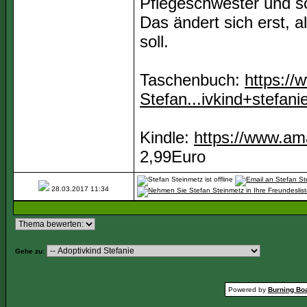
Pflegeschwester und sc
Das ändert sich erst, 
soll.
Taschenbuch:
https://
Stefan...ivkind+stefani
Kindle:
https://www.am
2,99Euro
28.03.2017
11:34
Gehe zu:
Powered by
Burning Boa