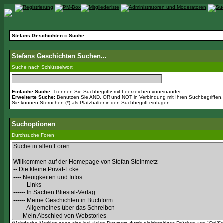
Stefans Geschichten
» Suche
Stefans Geschichten Suchen...
Suche nach Schlüsselwort
Einfache Suche:
Trennen Sie Suchbegriffe mit Leerzeichen voneinander.
Erweiterte Suche:
Benutzen Sie AND, OR und NOT in Verbindung mit Ihren Suchbegriffen, u
Sie können Sternchen (*) als Platzhalter in den Suchbegriff einfügen.
Suchoptionen
Durchsuche Foren
(Mehrfache Markierungen sind bei vielen Browsern durch gleichzeitiges Drücken von "Ctrl/St