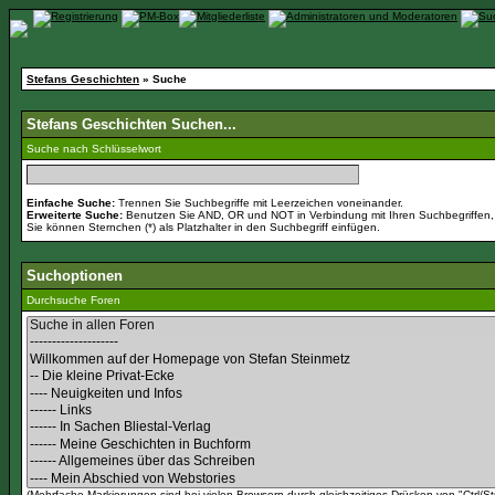
Stefans Geschichten
» Suche
Stefans Geschichten Suchen...
Suche nach Schlüsselwort
Einfache Suche:
Trennen Sie Suchbegriffe mit Leerzeichen voneinander.
Erweiterte Suche:
Benutzen Sie AND, OR und NOT in Verbindung mit Ihren Suchbegriffen, u
Sie können Sternchen (*) als Platzhalter in den Suchbegriff einfügen.
Suchoptionen
Durchsuche Foren
(Mehrfache Markierungen sind bei vielen Browsern durch gleichzeitiges Drücken von "Ctrl/St