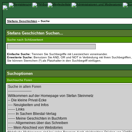
Stefans Geschichten
» Suche
Stefans Geschichten Suchen...
Suche nach Schlüsselwort
Einfache Suche:
Trennen Sie Suchbegriffe mit Leerzeichen voneinander.
Erweiterte Suche:
Benutzen Sie AND, OR und NOT in Verbindung mit Ihren Suchbegriffen, u
Sie können Sternchen (*) als Platzhalter in den Suchbegriff einfügen.
Suchoptionen
Durchsuche Foren
(Mehrfache Markierungen sind bei vielen Browsern durch gleichzeitiges Drücken von "Ctrl/St