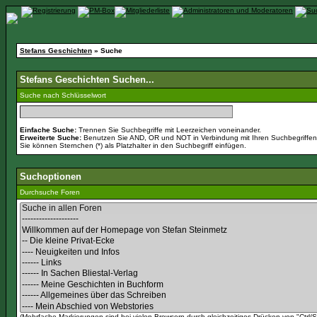
Stefans Geschichten
» Suche
Stefans Geschichten Suchen...
Suche nach Schlüsselwort
Einfache Suche:
Trennen Sie Suchbegriffe mit Leerzeichen voneinander.
Erweiterte Suche:
Benutzen Sie AND, OR und NOT in Verbindung mit Ihren Suchbegriffen, 
Sie können Sternchen (*) als Platzhalter in den Suchbegriff einfügen.
Suchoptionen
Durchsuche Foren
(Mehrfache Markierungen sind bei vielen Browsern durch gleichzeitiges Drücken von "Ctrl/St