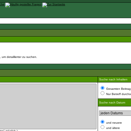
um detaillierter zu suchen.
Suche nach Inhalten
Gesamten Beitrag
Nur Betreff durch
Suche nach Datum
und neuere
und ältere
rg" möglich.)