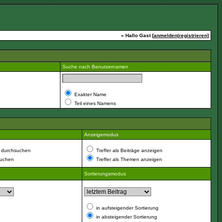
» Hallo Gast [
anmelden
|
registrieren
]
Suche nach Benutzernamen
Exakter Name
Teil eines Namens
Anzeigemodus
 durchsuchen
Treffer als Beiträge anzeigen
suchen
Treffer als Themen anzeigen
Sortierungsmodus
in aufsteigender Sortierung
in absteigender Sortierung