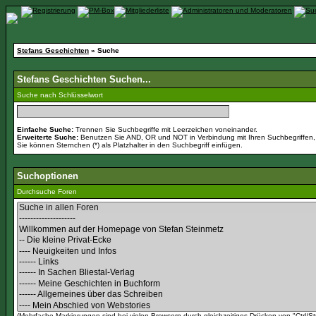
Stefans Geschichten
» Suche
Stefans Geschichten Suchen...
Suche nach Schlüsselwort
Einfache Suche:
Trennen Sie Suchbegriffe mit Leerzeichen voneinander.
Erweiterte Suche:
Benutzen Sie AND, OR und NOT in Verbindung mit Ihren Suchbegriffen, u
Sie können Sternchen (*) als Platzhalter in den Suchbegriff einfügen.
Suchoptionen
Durchsuche Foren
(Mehrfache Markierungen sind bei vielen Browsern durch gleichzeitiges Drücken von "Ctrl/St