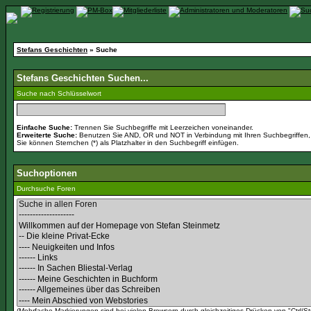
Stefans Geschichten
» Suche
Stefans Geschichten Suchen...
Suche nach Schlüsselwort
Einfache Suche:
Trennen Sie Suchbegriffe mit Leerzeichen voneinander.
Erweiterte Suche:
Benutzen Sie AND, OR und NOT in Verbindung mit Ihren Suchbegriffen, u
Sie können Sternchen (*) als Platzhalter in den Suchbegriff einfügen.
Suchoptionen
Durchsuche Foren
(Mehrfache Markierungen sind bei vielen Browsern durch gleichzeitiges Drücken von "Ctrl/St