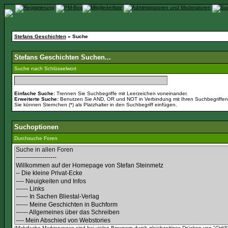
Stefans Geschichten
» Suche
Stefans Geschichten Suchen...
Suche nach Schlüsselwort
Einfache Suche:
Trennen Sie Suchbegriffe mit Leerzeichen voneinander.
Erweiterte Suche:
Benutzen Sie AND, OR und NOT in Verbindung mit Ihren Suchbegriffen, 
Sie können Sternchen (*) als Platzhalter in den Suchbegriff einfügen.
Suchoptionen
Durchsuche Foren
(Mehrfache Markierungen sind bei vielen Browsern durch gleichzeitiges Drücken von "Ctrl/St