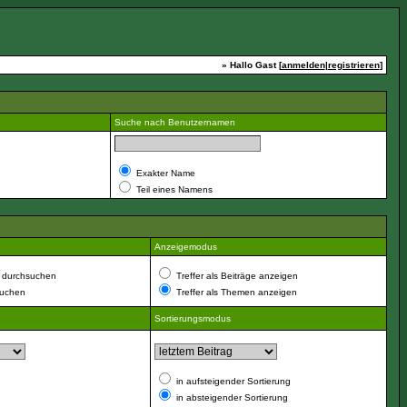
» Hallo Gast [
anmelden
|
registrieren
]
Suche nach Benutzernamen
Exakter Name
Teil eines Namens
Anzeigemodus
 durchsuchen
Treffer als Beiträge anzeigen
suchen
Treffer als Themen anzeigen
Sortierungsmodus
in aufsteigender Sortierung
in absteigender Sortierung