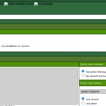
um detaillierter zu suchen.
Suche nach Inhalten
Gesamten Beitrag
Nur Betreff durch
Suche nach Datum
und neuere
und ältere
rg" möglich.)