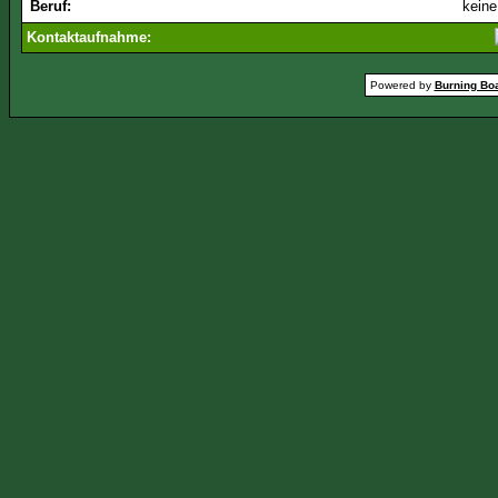
Beruf:
kein
Kontaktaufnahme:
Powered by
Burning Boa