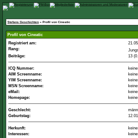
Stefans Geschichten
» Profil von Cineatic
Profil von Cineatic
Registriert am:
21.05
Rang:
Jung
Beiträge:
13 (0
ICQ Nummer:
kein
AIM Screenname:
kein
YIM Screenname:
kein
MSN Screenname:
kein
eMail:
kein
Homepage:
kein
Geschlecht:
männ
Geburtstag:
12.01
Herkunft:
kein
Interessen:
kein