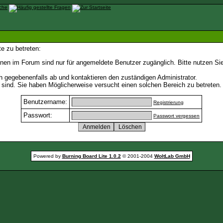
e zu betreten:
nen im Forum sind nur für angemeldete Benutzer zugänglich. Bitte nutzen Si
h gegebenenfalls ab und kontaktieren den zuständigen Administrator.
sind. Sie haben Möglicherweise versucht einen solchen Bereich zu betreten.
Benutzername:
Registrierung
Passwort:
Passwort vergessen
Powered by
Burning Board Lite 1.0.2
© 2001-2004
WoltLab GmbH