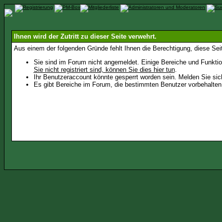
Ihnen wird der Zutritt zu dieser Seite verwehrt.
Aus einem der folgenden Gründe fehlt Ihnen die Berechtigung, diese Seit
Sie sind im Forum nicht angemeldet. Einige Bereiche und Funktio
Sie nicht registriert sind, können Sie dies hier tun
.
Ihr Benutzeraccount könnte gesperrt worden sein. Melden Sie sic
Es gibt Bereiche im Forum, die bestimmten Benutzer vorbehalten 