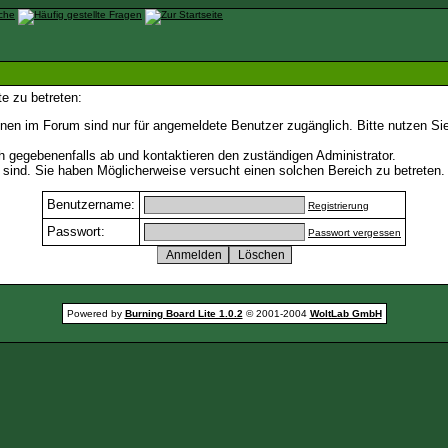
e zu betreten:
nen im Forum sind nur für angemeldete Benutzer zugänglich. Bitte nutzen Si
h gegebenenfalls ab und kontaktieren den zuständigen Administrator.
sind. Sie haben Möglicherweise versucht einen solchen Bereich zu betreten.
Benutzername:
Registrierung
Passwort:
Passwort vergessen
Powered by
Burning Board Lite 1.0.2
© 2001-2004
WoltLab GmbH