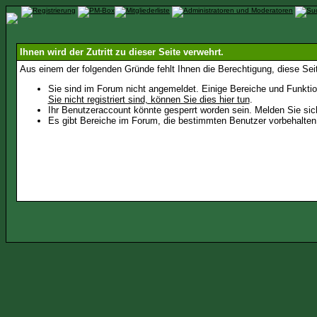
Ihnen wird der Zutritt zu dieser Seite verwehrt.
Aus einem der folgenden Gründe fehlt Ihnen die Berechtigung, diese Seit
Sie sind im Forum nicht angemeldet. Einige Bereiche und Funktio
Sie nicht registriert sind, können Sie dies hier tun
.
Ihr Benutzeraccount könnte gesperrt worden sein. Melden Sie sic
Es gibt Bereiche im Forum, die bestimmten Benutzer vorbehalten 