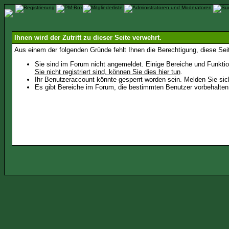
Ihnen wird der Zutritt zu dieser Seite verwehrt.
Aus einem der folgenden Gründe fehlt Ihnen die Berechtigung, diese Seit
Sie sind im Forum nicht angemeldet. Einige Bereiche und Funktio
Sie nicht registriert sind, können Sie dies hier tun
.
Ihr Benutzeraccount könnte gesperrt worden sein. Melden Sie sic
Es gibt Bereiche im Forum, die bestimmten Benutzer vorbehalten 