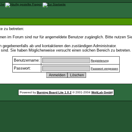
e zu betreten:
nen im Forum sind nur für angemeldete Benutzer zugänglich. Bitte nutzen Si
h gegebenenfalls ab und kontaktieren den zuständigen Administrator.
sind. Sie haben Möglicherweise versucht einen solchen Bereich zu betreten.
Benutzername:
Registrierung
Passwort:
Passwort vergessen
Powered by
Burning Board Lite 1.0.2
© 2001-2004
WoltLab GmbH