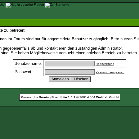
e zu betreten:
nen im Forum sind nur für angemeldete Benutzer zugänglich. Bitte nutzen Si
h gegebenenfalls ab und kontaktieren den zuständigen Administrator.
sind. Sie haben Möglicherweise versucht einen solchen Bereich zu betreten.
Benutzername:
Registrierung
Passwort:
Passwort vergessen
Powered by
Burning Board Lite 1.0.2
© 2001-2004
WoltLab GmbH