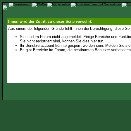
Ihnen wird der Zutritt zu dieser Seite verwehrt.
Aus einem der folgenden Gründe fehlt Ihnen die Berechtigung, diese Seit
Sie sind im Forum nicht angemeldet. Einige Bereiche und Funktio
Sie nicht registriert sind, können Sie dies hier tun
.
Ihr Benutzeraccount könnte gesperrt worden sein. Melden Sie sic
Es gibt Bereiche im Forum, die bestimmten Benutzer vorbehalten 