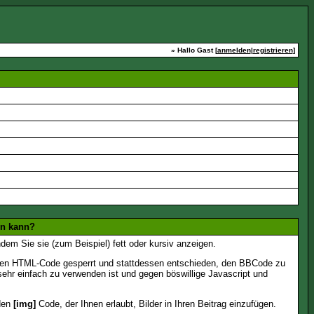
» Hallo Gast [
anmelden
|
registrieren
]
en kann?
dem Sie sie (zum Beispiel) fett oder kursiv anzeigen.
 den HTML-Code gesperrt und stattdessen entschieden, den BBCode zu
sehr einfach zu verwenden ist und gegen böswillige Javascript und
 den
[img]
Code, der Ihnen erlaubt, Bilder in Ihren Beitrag einzufügen.