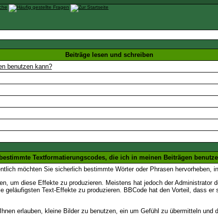
Beiträge lesen und schreiben
gen benutzen kann?
 bestimmte Textformatierungscodes, die ich in meinen Beiträgen benutz
entlich möchten Sie sicherlich bestimmte Wörter oder Phrasen hervorheben, in
 um diese Effekte zu produzieren. Meistens hat jedoch der Administrator
e geläufigsten Text-Effekte zu produzieren. BBCode hat den Vorteil, dass er 
e Ihnen erlauben, kleine Bilder zu benutzen, ein um Gefühl zu übermitteln und