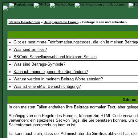
Stefans Geschichten
»
Häufig gestellte Fragen
» Beiträge lesen und schreiben
»
Gibt es bestimmte Textformatierungscodes, die ich in meinen Beiträ
»
Was sind Smilies?
»
BBCode Schnellauswahl und klickbare Smilies
»
Was sind Beitrags-Symbole?
»
Kann ich meine eigenen Beiträge ändern?
»
Warum werden in meinem Beitrag Worte zensiert?
»
Was ist eine eMail Benachrichtigung?
Gibt es
In den meisten Fällen enthalten Ihre Beiträge normalen Text, aber geleg
Abhängig von den Regeln des Forums, können Sie HTML-Code verwenden,
verwenden: ein spezielles Set von Tags, die Sie benutzen können, um di
Seitenformatunterbrechung immun ist.
Es kann auch sein, dass der Administrator die
Smilies
aktiviert hat, di