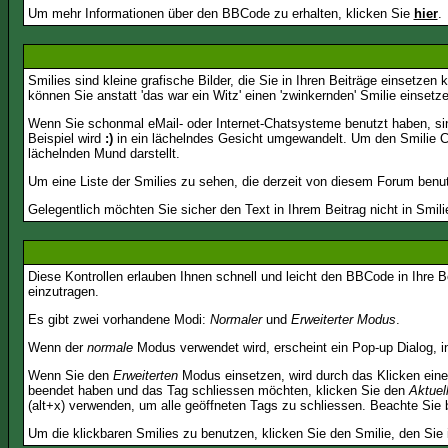
Um mehr Informationen über den BBCode zu erhalten, klicken Sie
hier
.
Smilies sind kleine grafische Bilder, die Sie in Ihren Beiträge einsetz
können Sie anstatt 'das war ein Witz' einen 'zwinkernden' Smilie einsetze
Wenn Sie schonmal eMail- oder Internet-Chatsysteme benutzt haben, si
Beispiel wird
:)
in ein lächelndes Gesicht umgewandelt. Um den Smilie C
lächelnden Mund darstellt.
Um eine Liste der Smilies zu sehen, die derzeit von diesem Forum benu
Gelegentlich möchten Sie sicher den Text in Ihrem Beitrag nicht in Smi
Diese Kontrollen erlauben Ihnen schnell und leicht den BBCode in Ihre 
einzutragen.
Es gibt zwei vorhandene Modi:
Normaler
und
Erweiterter Modus
.
Wenn der
normale
Modus verwendet wird, erscheint ein Pop-up Dialog, in
Wenn Sie den
Erweiterten
Modus einsetzen, wird durch das Klicken eine
beendet haben und das Tag schliessen möchten, klicken Sie den
Aktuel
(alt+x) verwenden, um alle geöffneten Tags zu schliessen. Beachte Sie bi
Um die klickbaren Smilies zu benutzen, klicken Sie den Smilie, den Sie