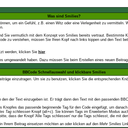
Was sind Smilies?
en können, um ein Gefühl, z.B. einen Witz oder eine Verlegenheit zu vermittel
n.
nd Sie vermutlich mit dem Konzept von Smilies bereits vertraut. Bestimmte
ode zu verstehen, müssen Sie Ihren Kopf nach links kippen und den Text be
tzt werden, klicken Sie
hier
.
lies umgewandelt haben. Dazu müssen Sie beim Erstellen eines neuen Beitrags
BBCode Schnellauswahl und klickbare Smilies
Beiträge einzutragen. Um sie zu benutzen, klicken Sie die entsprechenden K
 den der Text einzugeben ist. Er trägt dann den Text mit den passenden BBCo
s Knopfes das passende beginnende Tag für den Code eingefügt, um danach d
les Tag schliessen
Knopf (alt+c). Sie können Tags im Erweiterten Modus auc
tte, dass der Knopf 'Alle Tags schliessen' nur die Tags schliesst, die mit de
 in Ihrem Beitrag einsetzen möchten an oder klicken auf den
Mehr Smilies
Link