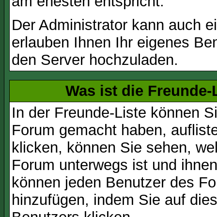
am ehesten entspricht.
Der Administrator kann auch e
erlauben Ihnen Ihr eigenes Be
den Server hochzuladen.
Was ist die Freunde-L
In der Freunde-Liste können Si
Forum gemacht haben, auflist
klicken, können Sie sehen, we
Forum unterwegs ist und ihnen 
können jeden Benutzer des For
hinzufügen, indem Sie auf die