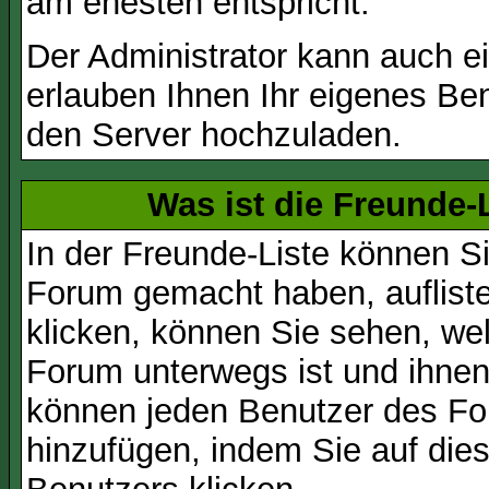
am ehesten entspricht.
Der Administrator kann auch e
erlauben Ihnen Ihr eigenes Be
den Server hochzuladen.
Was ist die Freunde-L
In der Freunde-Liste können Si
Forum gemacht haben, auflist
klicken, können Sie sehen, we
Forum unterwegs ist und ihnen 
können jeden Benutzer des For
hinzufügen, indem Sie auf die