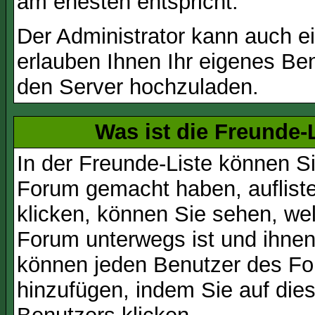
am ehesten entspricht.
Der Administrator kann auch e
erlauben Ihnen Ihr eigenes Be
den Server hochzuladen.
Was ist die Freunde-L
In der Freunde-Liste können Si
Forum gemacht haben, auflist
klicken, können Sie sehen, we
Forum unterwegs ist und ihnen 
können jeden Benutzer des For
hinzufügen, indem Sie auf die