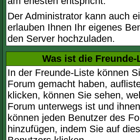
am ehesten entspricht.
Der Administrator kann auch e
erlauben Ihnen Ihr eigenes Be
den Server hochzuladen.
Was ist die Freunde-L
In der Freunde-Liste können Si
Forum gemacht haben, auflist
klicken, können Sie sehen, we
Forum unterwegs ist und ihnen 
können jeden Benutzer des For
hinzufügen, indem Sie auf die