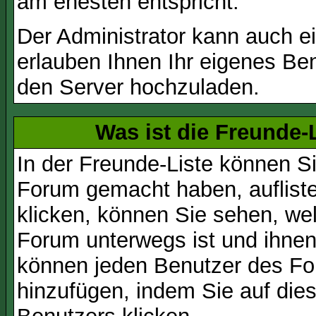
am ehesten entspricht.
Der Administrator kann auch e
erlauben Ihnen Ihr eigenes Be
den Server hochzuladen.
Was ist die Freunde-L
In der Freunde-Liste können Si
Forum gemacht haben, auflist
klicken, können Sie sehen, we
Forum unterwegs ist und ihnen 
können jeden Benutzer des For
hinzufügen, indem Sie auf die