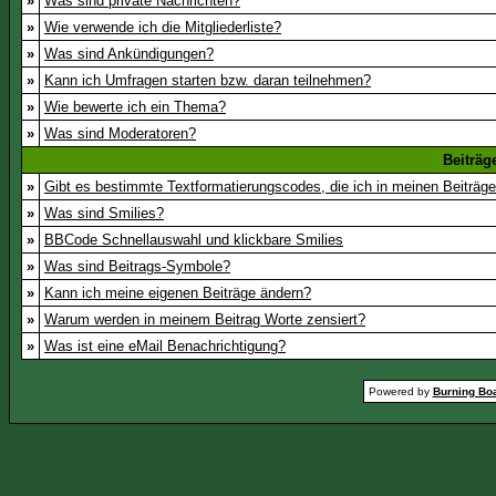
»
Was sind private Nachrichten?
»
Wie verwende ich die Mitgliederliste?
»
Was sind Ankündigungen?
»
Kann ich Umfragen starten bzw. daran teilnehmen?
»
Wie bewerte ich ein Thema?
»
Was sind Moderatoren?
Beiträg
»
Gibt es bestimmte Textformatierungscodes, die ich in meinen Beiträg
»
Was sind Smilies?
»
BBCode Schnellauswahl und klickbare Smilies
»
Was sind Beitrags-Symbole?
»
Kann ich meine eigenen Beiträge ändern?
»
Warum werden in meinem Beitrag Worte zensiert?
»
Was ist eine eMail Benachrichtigung?
Powered by
Burning Boa