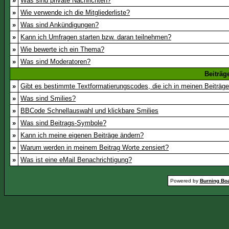
»
Was sind private Nachrichten?
»
Wie verwende ich die Mitgliederliste?
»
Was sind Ankündigungen?
»
Kann ich Umfragen starten bzw. daran teilnehmen?
»
Wie bewerte ich ein Thema?
»
Was sind Moderatoren?
Beiträg
»
Gibt es bestimmte Textformatierungscodes, die ich in meinen Beiträg
»
Was sind Smilies?
»
BBCode Schnellauswahl und klickbare Smilies
»
Was sind Beitrags-Symbole?
»
Kann ich meine eigenen Beiträge ändern?
»
Warum werden in meinem Beitrag Worte zensiert?
»
Was ist eine eMail Benachrichtigung?
Powered by
Burning Boa