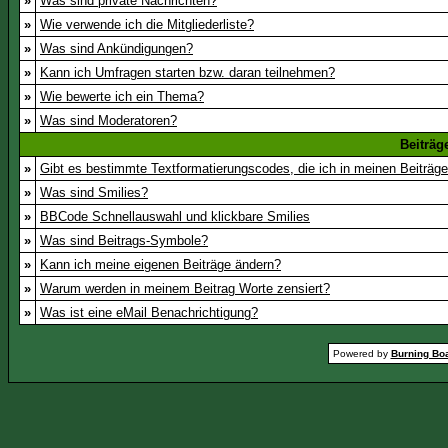
»
Was sind private Nachrichten?
»
Wie verwende ich die Mitgliederliste?
»
Was sind Ankündigungen?
»
Kann ich Umfragen starten bzw. daran teilnehmen?
»
Wie bewerte ich ein Thema?
»
Was sind Moderatoren?
Beiträg
»
Gibt es bestimmte Textformatierungscodes, die ich in meinen Beiträg
»
Was sind Smilies?
»
BBCode Schnellauswahl und klickbare Smilies
»
Was sind Beitrags-Symbole?
»
Kann ich meine eigenen Beiträge ändern?
»
Warum werden in meinem Beitrag Worte zensiert?
»
Was ist eine eMail Benachrichtigung?
Powered by
Burning Boa