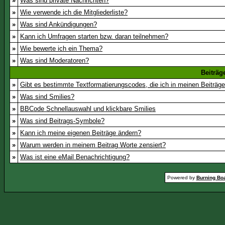
»
Was sind private Nachrichten?
»
Wie verwende ich die Mitgliederliste?
»
Was sind Ankündigungen?
»
Kann ich Umfragen starten bzw. daran teilnehmen?
»
Wie bewerte ich ein Thema?
»
Was sind Moderatoren?
Beiträg
»
Gibt es bestimmte Textformatierungscodes, die ich in meinen Beiträg
»
Was sind Smilies?
»
BBCode Schnellauswahl und klickbare Smilies
»
Was sind Beitrags-Symbole?
»
Kann ich meine eigenen Beiträge ändern?
»
Warum werden in meinem Beitrag Worte zensiert?
»
Was ist eine eMail Benachrichtigung?
Powered by
Burning Boa