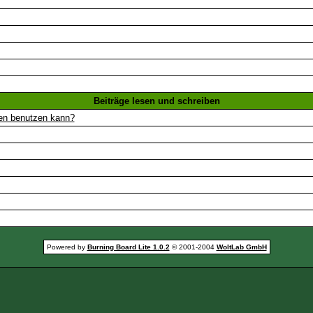
Beiträge lesen und schreiben
gen benutzen kann?
Powered by
Burning Board Lite 1.0.2
© 2001-2004
WoltLab GmbH