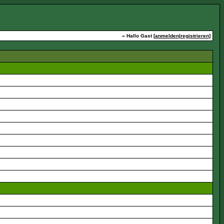
» Hallo Gast [
anmelden
|
registrieren
]