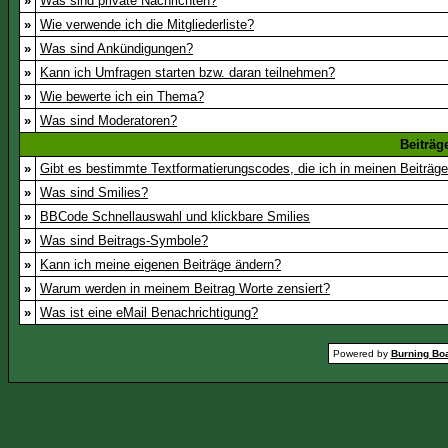
»
Was sind private Nachrichten?
»
Wie verwende ich die Mitgliederliste?
»
Was sind Ankündigungen?
»
Kann ich Umfragen starten bzw. daran teilnehmen?
»
Wie bewerte ich ein Thema?
»
Was sind Moderatoren?
Beiträg
»
Gibt es bestimmte Textformatierungscodes, die ich in meinen Beiträg
»
Was sind Smilies?
»
BBCode Schnellauswahl und klickbare Smilies
»
Was sind Beitrags-Symbole?
»
Kann ich meine eigenen Beiträge ändern?
»
Warum werden in meinem Beitrag Worte zensiert?
»
Was ist eine eMail Benachrichtigung?
Powered by
Burning Boa