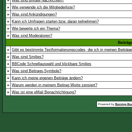
»
Was sind private Nachrichten?
»
Wie verwende ich die Mitgliederliste?
»
Was sind Ankündigungen?
»
Kann ich Umfragen starten bzw. daran teilnehmen?
»
Wie bewerte ich ein Thema?
»
Was sind Moderatoren?
Beiträg
»
Gibt es bestimmte Textformatierungscodes, die ich in meinen Beiträg
»
Was sind Smilies?
»
BBCode Schnellauswahl und klickbare Smilies
»
Was sind Beitrags-Symbole?
»
Kann ich meine eigenen Beiträge ändern?
»
Warum werden in meinem Beitrag Worte zensiert?
»
Was ist eine eMail Benachrichtigung?
Powered by
Burning Boa