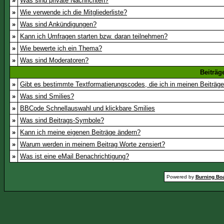
»
Was sind private Nachrichten?
»
Wie verwende ich die Mitgliederliste?
»
Was sind Ankündigungen?
»
Kann ich Umfragen starten bzw. daran teilnehmen?
»
Wie bewerte ich ein Thema?
»
Was sind Moderatoren?
Beiträg
»
Gibt es bestimmte Textformatierungscodes, die ich in meinen Beiträg
»
Was sind Smilies?
»
BBCode Schnellauswahl und klickbare Smilies
»
Was sind Beitrags-Symbole?
»
Kann ich meine eigenen Beiträge ändern?
»
Warum werden in meinem Beitrag Worte zensiert?
»
Was ist eine eMail Benachrichtigung?
Powered by
Burning Boa