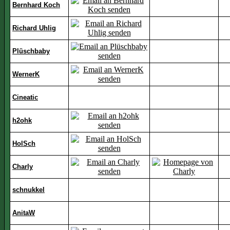
Bernhard Koch
Richard Uhlig
Plüschbaby
WernerK
Cineatic
h2ohk
HolSch
Charly
schnukkel
AnitaW