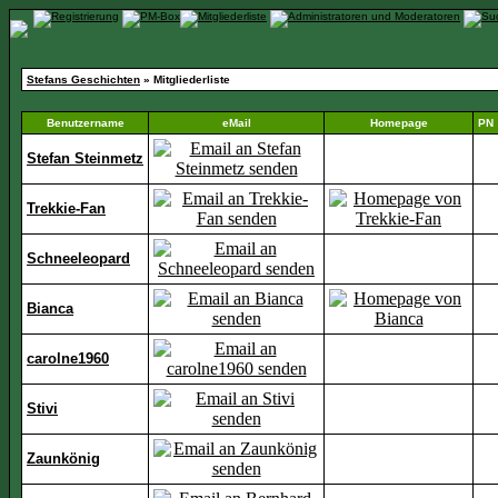
Stefans Geschichten
» Mitgliederliste
Benutzername
eMail
Homepage
PN
Stefan Steinmetz
Trekkie-Fan
Schneeleopard
Bianca
carolne1960
Stivi
Zaunkönig