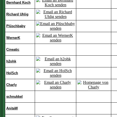
Bernhard Koch
Richard Uhlig
Plüschbaby
WernerK
Cineatic
h2ohk
HolSch
Charly
schnukkel
AnitaW