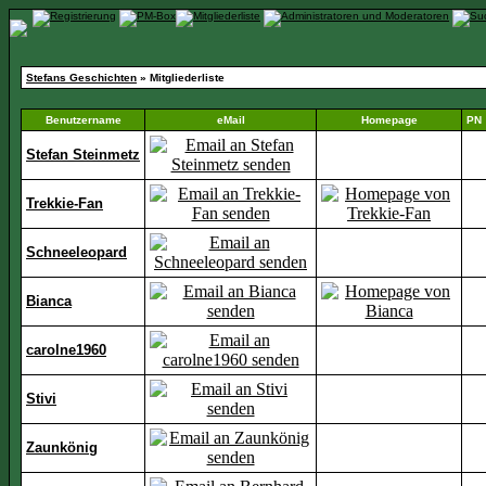
Stefans Geschichten
» Mitgliederliste
Benutzername
eMail
Homepage
PN
Stefan Steinmetz
Trekkie-Fan
Schneeleopard
Bianca
carolne1960
Stivi
Zaunkönig