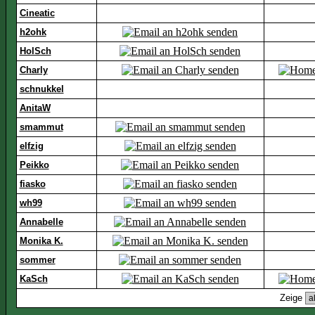
Cineatic
h2ohk
HolSch
Charly
schnukkel
AnitaW
smammut
elfzig
Peikko
fiasko
wh99
Annabelle
Monika K.
sommer
KaSch
Zeige