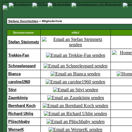
Stefans Geschichten
» Mitgliederliste
Benutzername
eMail
Stefan Steinmetz
Trekkie-Fan
Schneeleopard
Bianca
carolne1960
Stivi
Zaunkönig
Bernhard Koch
Richard Uhlig
Plüschbaby
WernerK