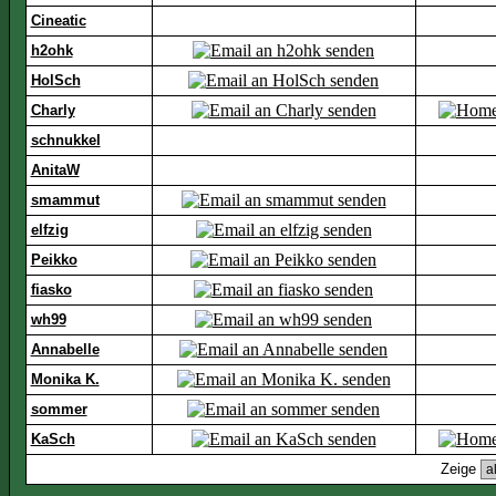
Cineatic
h2ohk
HolSch
Charly
schnukkel
AnitaW
smammut
elfzig
Peikko
fiasko
wh99
Annabelle
Monika K.
sommer
KaSch
Zeige