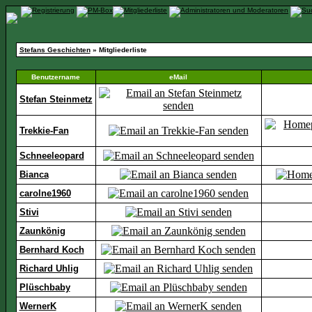
Stefans Geschichten
» Mitgliederliste
Benutzername
eMail
Stefan Steinmetz
Trekkie-Fan
Schneeleopard
Bianca
carolne1960
Stivi
Zaunkönig
Bernhard Koch
Richard Uhlig
Plüschbaby
WernerK