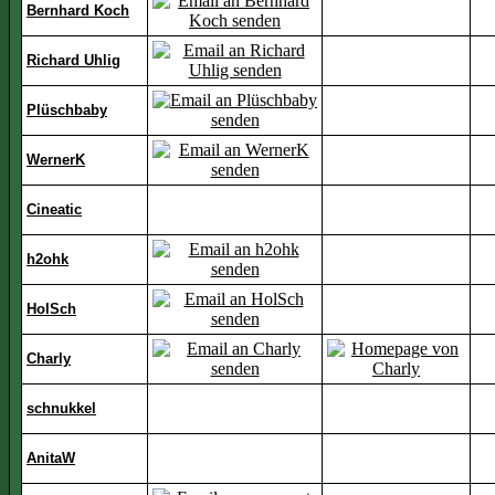
Bernhard Koch
Richard Uhlig
Plüschbaby
WernerK
Cineatic
h2ohk
HolSch
Charly
schnukkel
AnitaW