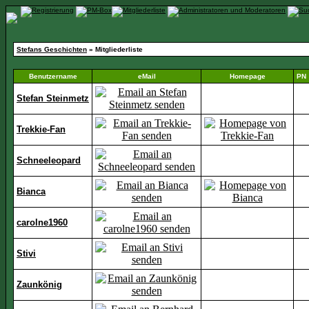
Stefans Geschichten
» Mitgliederliste
Benutzername
eMail
Homepage
PN
Stefan Steinmetz
Trekkie-Fan
Schneeleopard
Bianca
carolne1960
Stivi
Zaunkönig