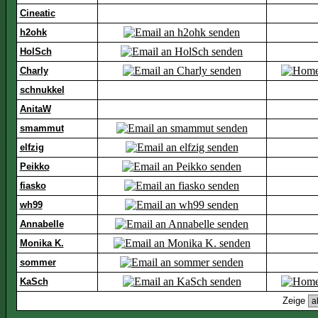
Cineatic
h2ohk
HolSch
Charly
schnukkel
AnitaW
smammut
elfzig
Peikko
fiasko
wh99
Annabelle
Monika K.
sommer
KaSch
Zeige