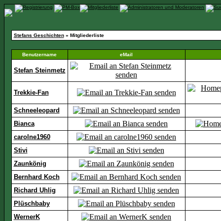
Stefans Geschichten
» Mitgliederliste
Benutzername
eMail
Stefan Steinmetz
Trekkie-Fan
Schneeleopard
Bianca
carolne1960
Stivi
Zaunkönig
Bernhard Koch
Richard Uhlig
Plüschbaby
WernerK