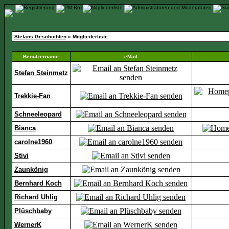
Stefans Geschichten
» Mitgliederliste
Benutzername
eMail
Stefan Steinmetz
Trekkie-Fan
Schneeleopard
Bianca
carolne1960
Stivi
Zaunkönig
Bernhard Koch
Richard Uhlig
Plüschbaby
WernerK