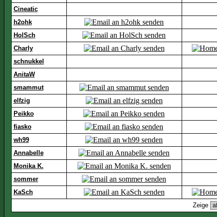
Cineatic
h2ohk
HolSch
Charly
schnukkel
AnitaW
smammut
elfzig
Peikko
fiasko
wh99
Annabelle
Monika K.
sommer
KaSch
Zeige