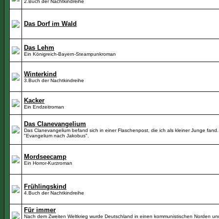
2.Buch der Nachtkindreihe
Das Dorf im Wald
Das Lehm
Ein Königreich-Bayern-Steampunkroman
Winterkind
3.Buch der Nachtkindreihe
Kacker
Ein Endzeitroman
Das Clanevangelium
Das Clanevangelium befand sich in einer Flaschenpost, die ich als kleiner Junge fand. 
"Evangelium nach Jakobus".
Mordseecamp
Ein Horror-Kurzroman
Frühlingskind
4.Buch der Nachtkindreihe
Für immer
Nach dem Zweiten Weltkrieg wurde Deutschland in einen kommunistischen Norden un