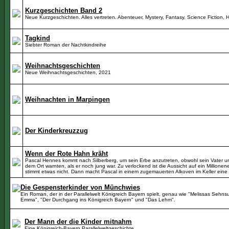
Kurzgeschichten Band 2
Neue Kurzgeschichten. Alles vertreten. Abenteuer, Mystery, Fantasy, Science Fiction, 
Tagkind
Siebter Roman der Nachtkindreihe
Weihnachtsgeschichten
Neue Weihnachtsgeschichten, 2021
Weihnachten in Marpingen
Der Kinderkreuzzug
Wenn der Rote Hahn kräht
Pascal Hennes kommt nach Silberberg, um sein Erbe anzutreten, obwohl sein Vater un
dem Ort warnten, als er noch jung war. Zu verlockend ist die Aussicht auf ein Millionen
stimmt etwas nicht. Dann macht Pascal in einem zugemauerten Alkoven im Keller eine
Die Gespensterkinder von Münchwies
Ein Roman, der in der Parallelwelt Königreich Bayern spielt, genau wie "Melissas Sehn
Emma", "Der Durchgang ins Königreich Bayern" und "Das Lehm".
Der Mann der die Kinder mitnahm
Eine Königreich-Bayern Parallelweltgeschichte