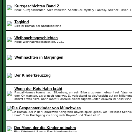
Kurzgeschichten Band 2
Neue Kurzgeschichten. Alles vertreten. Abenteuer, Mystery, Fantasy, Science Fiction, 
Tagkind
Siebter Roman der Nachtkindreihe
Weihnachtsgeschichten
Neue Weihnachtsgeschichten, 2021
Weihnachten in Marpingen
Der Kinderkreuzzug
Wenn der Rote Hahn kräht
Pascal Hennes kommt nach Silberberg, um sein Erbe anzutreten, obwohl sein Vater un
dem Ort warnten, als er noch jung war. Zu verlockend ist die Aussicht auf ein Millionen
stimmt etwas nicht. Dann macht Pascal in einem zugemauerten Alkoven im Keller eine
Die Gespensterkinder von Münchwies
Ein Roman, der in der Parallelwelt Königreich Bayern spielt, genau wie "Melissas Sehn
Emma", "Der Durchgang ins Königreich Bayern" und "Das Lehm".
Der Mann der die Kinder mitnahm
Eine Königreich-Bayern Parallelweltgeschichte