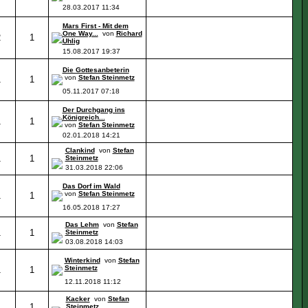
28.03.2017
11:34
Mars First - Mit dem
One Way...
von
Richard
2
1
Uhlig
15.08.2017
19:37
Die Gottesanbeterin
von
Stefan Steinmetz
1
1
05.11.2017
07:18
Der Durchgang ins
Königreich...
1
1
von
Stefan Steinmetz
02.01.2018
14:21
Clankind
von
Stefan
1
1
Steinmetz
31.03.2018
22:06
Das Dorf im Wald
von
Stefan Steinmetz
1
1
16.05.2018
17:27
Das Lehm
von
Stefan
1
1
Steinmetz
03.08.2018
14:03
Winterkind
von
Stefan
Steinmetz
1
1
12.11.2018
11:12
Kacker
von
Stefan
1
1
Steinmetz