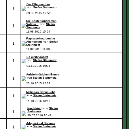
Der Elfenmacher
von
Stefan Steinmetz
1
1
09.08.2015
12:53
Die Sektenkinder von
Völklin...
von
Stefan
1
1
Steinmetz
11.08.2015
15:54
Papierschwalben im
Abendwind
von
Stefan
1
1
Steinmetz
11.09.2015
11:09
Es weihnachtet
von
Stefan Steinmetz
1
1
04.11.2015
10:34
Aufziehmädchen Emma
von
Stefan Steinmetz
1
1
23.10.2015
12:33
Melissas Sehnsucht
von
Stefan Steinmetz
1
1
15.10.2016
18:11
Nachtkind
von
Stefan
1
1
Steinmetz
30.07.2016
16:49
Adoptivkind Stefanie
von
Stefan Steinmetz
1
1