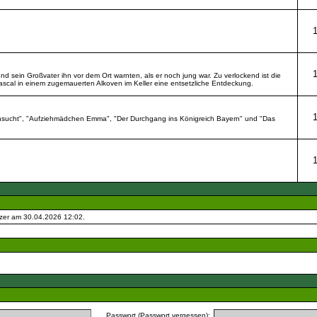
 sein Großvater ihn vor dem Ort warnten, als er noch jung war. Zu verlockend ist die
Pascal in einem zugemauerten Alkoven im Keller eine entsetzliche Entdeckung.
Sehnsucht", "Aufziehmädchen Emma", "Der Durchgang ins Königreich Bayern" und "Das
zer am 30.04.2026
12:02
.
Passwort (
Passwort vergessen
):