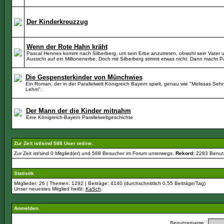
Der Kinderkreuzzug
Wenn der Rote Hahn kräht
Pascal Hennes kommt nach Silberberg, um sein Erbe anzutreten, obwohl sein Vater und
Aussicht auf ein Millionenerbe. Doch mit Silberberg stimmt etwas nicht. Dann macht 
Die Gespensterkinder von Münchwies
Ein Roman, der in der Parallelwelt Königreich Bayern spielt, genau wie "Melissas 
Lehm".
Der Mann der die Kinder mitnahm
Eine Königreich-Bayern Parallelweltgeschichte
Zur Zeit ist/sind 588 User online.
Zur Zeit ist/sind 0 Mitglied(er) und 588 Besucher im Forum unterwegs.
Rekord:
2283 Benut
Statistik
Mitglieder: 26 | Themen: 1292 | Beiträge: 4140 (durchschnittlich 0.55 Beiträge/Tag)
Unser neuestes Mitglied heißt:
KaSch
.
Anmelden
Benutzername: