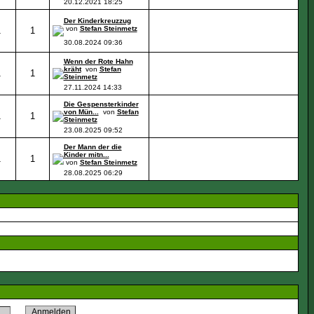
20.12.2021
18:25
Der Kinderkreuzzug
von
Stefan Steinmetz
1
1
30.08.2024
09:36
Wenn der Rote Hahn
kräht
von
Stefan
1
1
Steinmetz
27.11.2024
14:33
Die Gespensterkinder
von Mün...
von
Stefan
1
1
Steinmetz
23.08.2025
09:52
Der Mann der die
Kinder mitn...
1
1
von
Stefan Steinmetz
28.08.2025
06:29