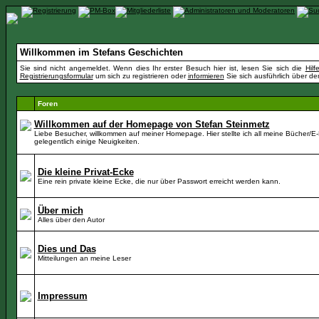
Willkommen im Stefans Geschichten
Sie sind nicht angemeldet. Wenn dies Ihr erster Besuch hier ist, lesen Sie sich die
Hil
Registrierungsformular
um sich zu registrieren oder
informieren
Sie sich ausführlich über de
Foren
Willkommen auf der Homepage von Stefan Steinmetz
Liebe Besucher, willkommen auf meiner Homepage. Hier stellte ich all meine Bücher/E
gelegentlich einige Neuigkeiten.
Die kleine Privat-Ecke
Eine rein private kleine Ecke, die nur über Passwort erreicht werden kann.
Über mich
Alles über den Autor
Dies und Das
Mitteilungen an meine Leser
Impressum