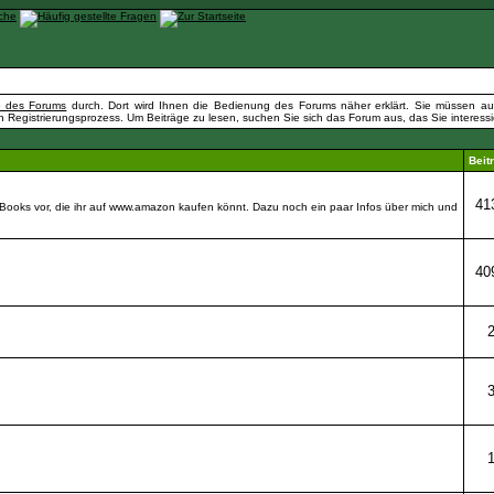
fe des Forums
durch. Dort wird Ihnen die Bedienung des Forums näher erklärt. Sie müssen auß
n Registrierungsprozess. Um Beiträge zu lesen, suchen Sie sich das Forum aus, das Sie interessier
Beit
41
-Books vor, die ihr auf www.amazon kaufen könnt. Dazu noch ein paar Infos über mich und
40