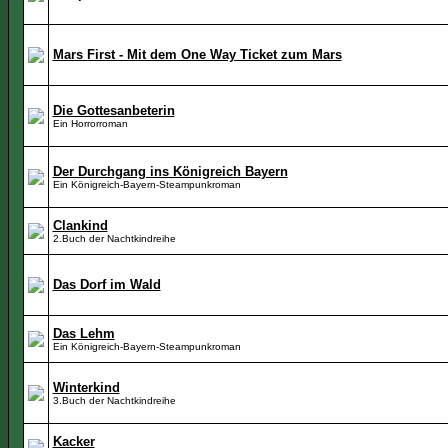
Mars First - Mit dem One Way Ticket zum Mars
Die Gottesanbeterin
Ein Horrorroman
Der Durchgang ins Königreich Bayern
Ein Königreich-Bayern-Steampunkroman
Clankind
2.Buch der Nachtkindreihe
Das Dorf im Wald
Das Lehm
Ein Königreich-Bayern-Steampunkroman
Winterkind
3.Buch der Nachtkindreihe
Kacker