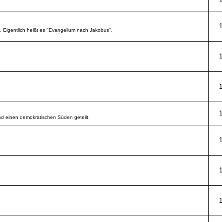
d. Eigentlich heißt es "Evangelium nach Jakobus".
d einen demokratischen Süden geteilt.