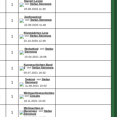
Stargirl Leonie
von
Stefan Steinmetz
1
1
25.06.2020
11:35
Zwillingskind
von
Stefan Steinmetz
1
1
22.09.2020
11:46
Klonmädchen Lena
von
Stefan Steinmetz
1
1
22.10.2020
12:39
Herbstkind
von
Stefan
Steinmetz
1
1
15.04.2021
16:08
Kurzgeschichten Band
2
von
Stefan Steinmetz
1
1
05.07.2021
16:32
Tagkind
von
Stefan
1
1
Steinmetz
11.08.2021
10:52
Weihnachtsgeschichten
von
Cineatic
2
1
18.11.2021
13:20
Weihnachten in
Marpingen
von
Stefan
1
1
Steinmetz