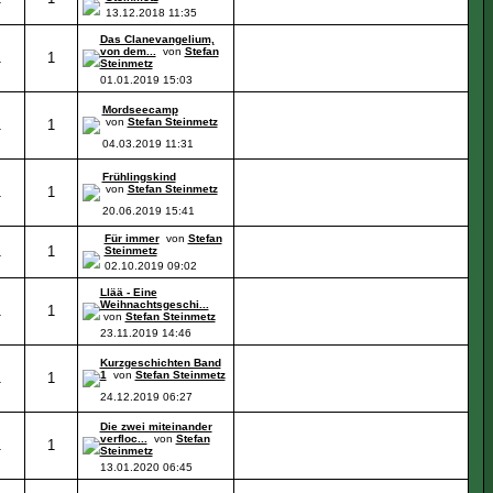
13.12.2018
11:35
Das Clanevangelium,
von dem...
von
Stefan
1
1
Steinmetz
01.01.2019
15:03
Mordseecamp
von
Stefan Steinmetz
1
1
04.03.2019
11:31
Frühlingskind
von
Stefan Steinmetz
1
1
20.06.2019
15:41
Für immer
von
Stefan
1
1
Steinmetz
02.10.2019
09:02
Llää - Eine
Weihnachtsgeschi...
1
1
von
Stefan Steinmetz
23.11.2019
14:46
Kurzgeschichten Band
1
von
Stefan Steinmetz
1
1
24.12.2019
06:27
Die zwei miteinander
verfloc...
von
Stefan
1
1
Steinmetz
13.01.2020
06:45