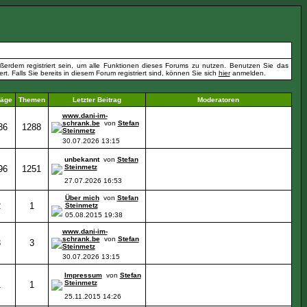
erdem registriert sein, um alle Funktionen dieses Forums zu nutzen. Benutzen Sie das
t. Falls Sie bereits in diesem Forum registriert sind, können Sie sich
hier
anmelden.
räge
Themen
Letzter Beitrag
Moderatoren
www.dani-im-
schrank.be
von
Stefan
36
1288
Steinmetz
30.07.2026
13:15
unbekannt
von
Stefan
Steinmetz
96
1251
27.07.2026
16:53
Über mich
von
Stefan
2
1
Steinmetz
05.08.2015
19:38
www.dani-im-
schrank.be
von
Stefan
3
3
Steinmetz
30.07.2026
13:15
Impressum
von
Stefan
Steinmetz
1
1
25.11.2015
14:26