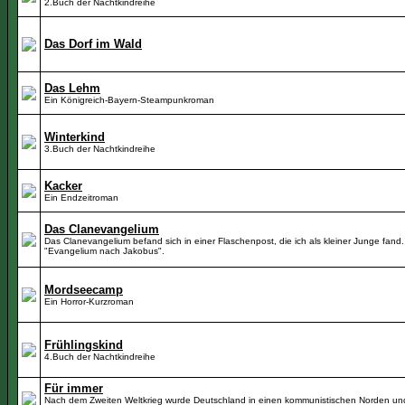
2.Buch der Nachtkindreihe
Das Dorf im Wald
Das Lehm
Ein Königreich-Bayern-Steampunkroman
Winterkind
3.Buch der Nachtkindreihe
Kacker
Ein Endzeitroman
Das Clanevangelium
Das Clanevangelium befand sich in einer Flaschenpost, die ich als kleiner Junge fand. 
"Evangelium nach Jakobus".
Mordseecamp
Ein Horror-Kurzroman
Frühlingskind
4.Buch der Nachtkindreihe
Für immer
Nach dem Zweiten Weltkrieg wurde Deutschland in einen kommunistischen Norden un