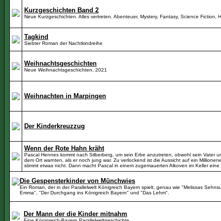
Kurzgeschichten Band 2
Neue Kurzgeschichten. Alles vertreten. Abenteuer, Mystery, Fantasy, Science Fiction, 
Tagkind
Siebter Roman der Nachtkindreihe
Weihnachtsgeschichten
Neue Weihnachtsgeschichten, 2021
Weihnachten in Marpingen
Der Kinderkreuzzug
Wenn der Rote Hahn kräht
Pascal Hennes kommt nach Silberberg, um sein Erbe anzutreten, obwohl sein Vater un
dem Ort warnten, als er noch jung war. Zu verlockend ist die Aussicht auf ein Millionen
stimmt etwas nicht. Dann macht Pascal in einem zugemauerten Alkoven im Keller eine
Die Gespensterkinder von Münchwies
Ein Roman, der in der Parallelwelt Königreich Bayern spielt, genau wie "Melissas Sehn
Emma", "Der Durchgang ins Königreich Bayern" und "Das Lehm".
Der Mann der die Kinder mitnahm
Eine Königreich-Bayern Parallelweltgeschichte