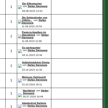
Der Elfenmacher
von
Stefan Steinmetz
1
1
09.08.2015
12:53
Die Sektenkinder von
Völklin...
von
Stefan
1
1
Steinmetz
11.08.2015
15:54
Papierschwalben im
Abendwind
von
Stefan
1
1
Steinmetz
11.09.2015
11:09
Es weihnachtet
von
Stefan Steinmetz
1
1
04.11.2015
10:34
Aufziehmädchen Emma
von
Stefan Steinmetz
1
1
23.10.2015
12:33
Melissas Sehnsucht
von
Stefan Steinmetz
1
1
15.10.2016
18:11
Nachtkind
von
Stefan
1
1
Steinmetz
30.07.2016
16:49
Adoptivkind Stefanie
von
Stefan Steinmetz
1
1