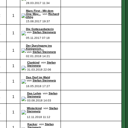
28.03.2017
11:34
Mars First - Mit dem
One Way...
von
Richard
2
1
Uhlig
15.08.2017
19:37
Die Gottesanbeterin
von
Stefan Steinmetz
1
1
05.11.2017
07:18
Der Durchgang ins
Königreich...
1
1
von
Stefan Steinmetz
02.01.2018
14:21
Clankind
von
Stefan
1
1
Steinmetz
31.03.2018
22:06
Das Dorf im Wald
von
Stefan Steinmetz
1
1
16.05.2018
17:27
Das Lehm
von
Stefan
1
1
Steinmetz
03.08.2018
14:03
Winterkind
von
Stefan
Steinmetz
1
1
12.11.2018
11:12
Kacker
von
Stefan
1
1
Steinmetz