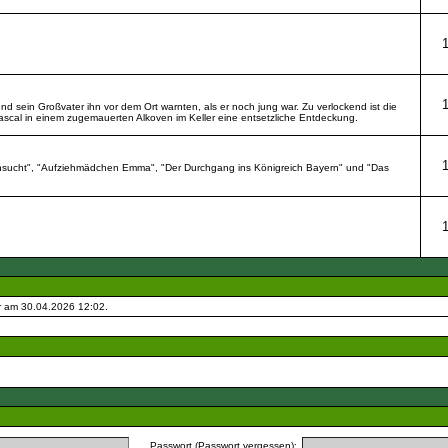
 sein Großvater ihn vor dem Ort warnten, als er noch jung war. Zu verlockend ist die
Pascal in einem zugemauerten Alkoven im Keller eine entsetzliche Entdeckung.
Sehnsucht", "Aufziehmädchen Emma", "Der Durchgang ins Königreich Bayern" und "Das
r am 30.04.2026
12:02
.
Passwort (
Passwort vergessen
):