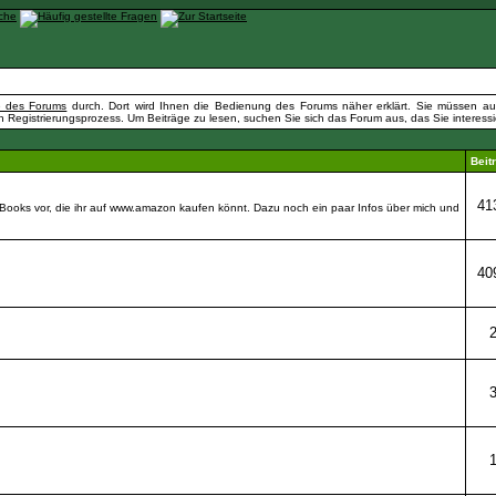
fe des Forums
durch. Dort wird Ihnen die Bedienung des Forums näher erklärt. Sie müssen auß
n Registrierungsprozess. Um Beiträge zu lesen, suchen Sie sich das Forum aus, das Sie interessier
Beit
41
-Books vor, die ihr auf www.amazon kaufen könnt. Dazu noch ein paar Infos über mich und
40