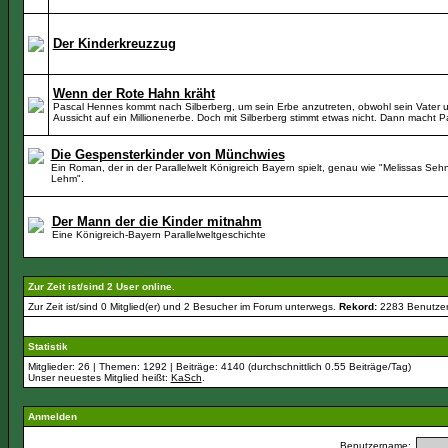
Der Kinderkreuzzug
Wenn der Rote Hahn kräht
Pascal Hennes kommt nach Silberberg, um sein Erbe anzutreten, obwohl sein Vater und
Aussicht auf ein Millionenerbe. Doch mit Silberberg stimmt etwas nicht. Dann macht 
Die Gespensterkinder von Münchwies
Ein Roman, der in der Parallelwelt Königreich Bayern spielt, genau wie "Melissas 
Lehm".
Der Mann der die Kinder mitnahm
Eine Königreich-Bayern Parallelweltgeschichte
Zur Zeit ist/sind 2 User online.
Zur Zeit ist/sind 0 Mitglied(er) und 2 Besucher im Forum unterwegs.
Rekord:
2283 Benutze
Statistik
Mitglieder: 26 | Themen: 1292 | Beiträge: 4140 (durchschnittlich 0.55 Beiträge/Tag)
Unser neuestes Mitglied heißt:
KaSch
.
Anmelden
Benutzername: