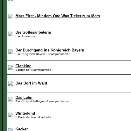
Mars First - Mit dem One Way Ticket zum Mars
Die Gottesanbeterin
Ein Horrorroman
Der Durchgang ins Königreich Bayern
Ein Königreich-Bayern-Steampunkroman
Clankind
2.Buch der Nachtkindreihe
Das Dorf im Wald
Das Lehm
Ein Königreich-Bayern-Steampunkroman
Winterkind
3.Buch der Nachtkindreihe
Kacker