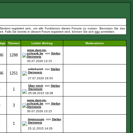
erdem registriert sein, um alle Funktionen dieses Forums zu nutzen. Benutzen Sie das
t. Falls Sie bereits in diesem Forum registriert sind, können Sie sich
hier
anmelden.
räge
Themen
Letzter Beitrag
Moderatoren
www.dani-im-
schrank.be
von
Stefan
36
1288
Steinmetz
30.07.2026
13:15
unbekannt
von
Stefan
Steinmetz
96
1251
27.07.2026
16:53
Über mich
von
Stefan
2
1
Steinmetz
05.08.2015
19:38
www.dani-im-
schrank.be
von
Stefan
3
3
Steinmetz
30.07.2026
13:15
Impressum
von
Stefan
Steinmetz
1
1
25.11.2015
14:26