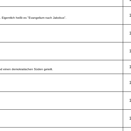
d. Eigentlich heißt es "Evangelium nach Jakobus".
d einen demokratischen Süden geteilt.