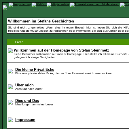
Willkommen im Stefans Geschichten
Sie sind nicht angemeldet. Wenn dies Ihr erster Besuch hier ist, lesen Sie sich die
Hil
Registrierungsformular
um sich zu registrieren oder
informieren
Sie sich ausführlich über de
Foren
Willkommen auf der Homepage von Stefan Steinmetz
Liebe Besucher, willkommen auf meiner Homepage. Hier stellte ich all meine Bücher/E
gelegentlich einige Neuigkeiten.
Die kleine Privat-Ecke
Eine rein private kleine Ecke, die nur über Passwort erreicht werden kann.
Über mich
Alles über den Autor
Dies und Das
Mitteilungen an meine Leser
Impressum