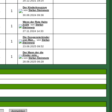
20.12.2021
18:25
Der Kinderkreuzzug
von
Stefan Steinmetz
1
1
30.08.2024
09:36
Wenn der Rote Hahn
kräht
von
Stefan
1
1
Steinmetz
27.11.2024
14:33
Die Gespensterkinder
von Mün...
von
Stefan
1
1
Steinmetz
23.08.2025
09:52
Der Mann der die
Kinder mitn...
1
1
von
Stefan Steinmetz
28.08.2025
06:29