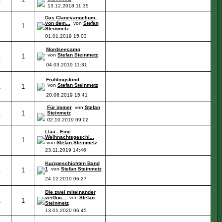
13.12.2018
11:35
Das Clanevangelium,
von dem...
von
Stefan
1
1
Steinmetz
01.01.2019
15:03
Mordseecamp
von
Stefan Steinmetz
1
1
04.03.2019
11:31
Frühlingskind
von
Stefan Steinmetz
1
1
20.06.2019
15:41
Für immer
von
Stefan
1
1
Steinmetz
02.10.2019
09:02
Llää - Eine
Weihnachtsgeschi...
1
1
von
Stefan Steinmetz
23.11.2019
14:46
Kurzgeschichten Band
1
von
Stefan Steinmetz
1
1
24.12.2019
06:27
Die zwei miteinander
verfloc...
von
Stefan
1
1
Steinmetz
13.01.2020
06:45