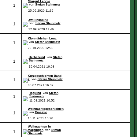
Stargirl Leonie
von
Stefan Steinmetz
1
1
25.06.2020
11:35
Zwillingskind
von
Stefan Steinmetz
1
1
22.09.2020
11:46
Klonmädchen Lena
von
Stefan Steinmetz
1
1
22.10.2020
12:39
Herbstkind
von
Stefan
Steinmetz
1
1
15.04.2021
16:08
Kurzgeschichten Band
2
von
Stefan Steinmetz
1
1
05.07.2021
16:32
Tagkind
von
Stefan
1
1
Steinmetz
11.08.2021
10:52
Weihnachtsgeschichten
von
Cineatic
2
1
18.11.2021
13:20
Weihnachten in
Marpingen
von
Stefan
1
1
Steinmetz